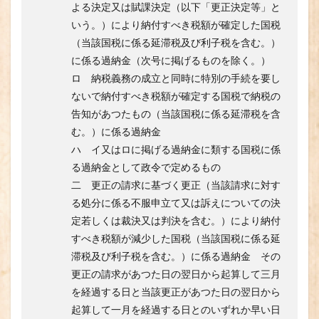
よる決定又は賦課決定（以下「更正決定等」と
いう。）により納付すべき税額が確定した国税
（当該国税に係る延滞税及び利子税を含む。）
に係る過納金（次号に掲げるものを除く。）
ロ 納税義務の成立と同時に特別の手続を要し
ないで納付すべき税額が確定する国税で納税の
告知があつたもの（当該国税に係る延滞税を含
む。）に係る過納金
ハ イ又はロに掲げる過納金に類する国税に係
る過納金として政令で定めるもの
二 更正の請求に基づく更正（当該請求に対す
る処分に係る不服申立て又は訴えについての決
定若しくは裁決又は判決を含む。）により納付
すべき税額が減少した国税（当該国税に係る延
滞税及び利子税を含む。）に係る過納金 その
更正の請求があつた日の翌日から起算して三月
を経過する日と当該更正があつた日の翌日から
起算して一月を経過する日とのいずれか早い日