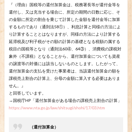
『（理由）国税等の還付加算金は、税務署長等が還付金等を
還付し、又は充当する場合に、所定の期間の日数に応じ、そ
の金額に所定の割合を乗じて計算した金額を還付金等に加算
するものであり（通則法58①）、利息計算と同様の方法によ
り計算することとはなりますが、同様の方法により計算する
延滞税及び利子税がその額の計算の基礎となる税額の属する
税目の国税等となり（通則法60④、64③）、消費税の課税対
象外（不課税）となることから、還付加算金についても資産
の譲渡等の対価には該当しないものとします。したがって、
還付加算金の支払を受けた事業者は、当該還付加算金の額を
課税売上割合の計算上、分母の金額に算入する必要はありま
せん。』
と回答しています。
→国税庁HP「還付加算金がある場合の課税売上割合の計算」
https://www.nta.go.jp/law/shitsugi/shohi/17/03.htm
（還付加算金）