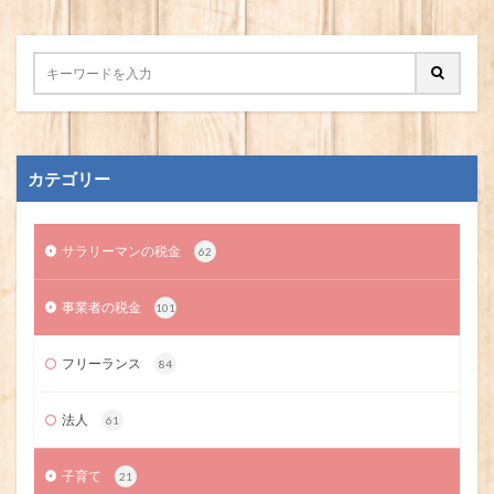
カテゴリー
サラリーマンの税金
62
事業者の税金
101
フリーランス
84
法人
61
子育て
21