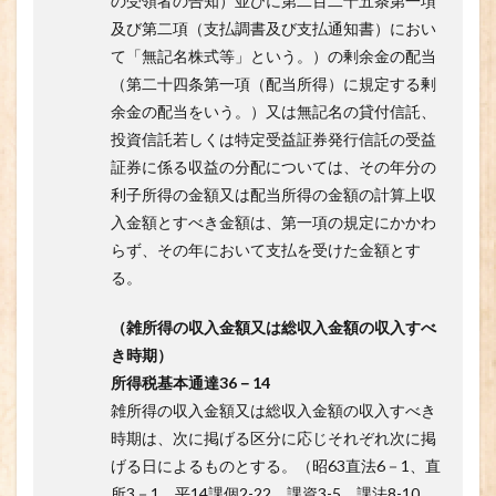
の受領者の告知）並びに第二百二十五条第一項
及び第二項（支払調書及び支払通知書）におい
て「無記名株式等」という。）の剰余金の配当
（第二十四条第一項（配当所得）に規定する剰
余金の配当をいう。）又は無記名の貸付信託、
投資信託若しくは特定受益証券発行信託の受益
証券に係る収益の分配については、その年分の
利子所得の金額又は配当所得の金額の計算上収
入金額とすべき金額は、第一項の規定にかかわ
らず、その年において支払を受けた金額とす
る。
（雑所得の収入金額又は総収入金額の収入すべ
き時期）
所得税基本通達36－14
雑所得の収入金額又は総収入金額の収入すべき
時期は、次に掲げる区分に応じそれぞれ次に掲
げる日によるものとする。（昭63直法6－1、直
所3－1、平14課個2-22、課資3-5、課法8-10、