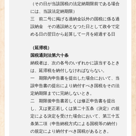
（その日が当該国税の法定納期限前である場合
には、当該法定納期限）
三 前二号に掲げる過納金以外の国税に係る過
誤納金 その過誤納となつた日として政令で定
める日の翌日から起算して一月を経過する日
（延滞税）
国税通則法第六十条
納税者は、次の各号のいずれかに該当するとき
は、延滞税を納付しなければならない。
一 期限内申告書を提出した場合において、当
該申告書の提出により納付すべき国税をその法
定納期限までに完納しないとき。
二 期限後申告書若しくは修正申告書を提出
し、又は更正若しくは第二十五条（決定）の規
定による決定を受けた場合において、第三十五
条第二項（申告納税方式による国税等の納付）
の規定により納付すべき国税があるとき。