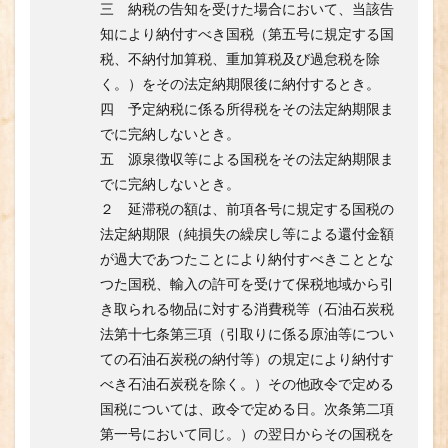
三 納税の告知を受けた場合において、当該告
知により納付すべき国税（第五号に規定する国
税、不納付加算税、重加算税及び過怠税を除
く。）をその法定納期限後に納付するとき。
四 予定納税に係る所得税をその法定納期限ま
でに完納しないとき。
五 源泉徴収等による国税をその法定納期限ま
でに完納しないとき。
２ 延滞税の額は、前項各号に規定する国税の
法定納期限（純損失の繰戻し等による還付金額
が過大であつたことにより納付すべきこととな
つた国税、輸入の許可を受けて保税地域から引
き取られる物品に対する消費税等（石油石炭税
法第十七条第三項（引取りに係る原油等につい
ての石油石炭税の納付等）の規定により納付す
べき石油石炭税を除く。）その他政令で定める
国税については、政令で定める日。次条第二項
第一号において同じ。）の翌日からその国税を