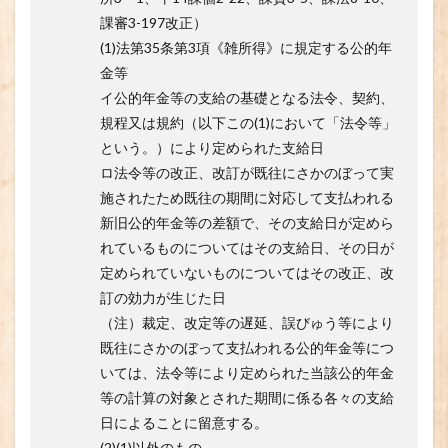
課審3-197改正）
(1)法第35条第3項《雑所得》に規定する公的年
金等
イ公的年金等の支給の基礎となる法令、契約、
規程又は規約（以下この(1)において「法令等」
という。）により定められた支給日
ロ法令等の改正、改訂が既往にさかのぼって実
施されたため既往の期間に対応して支払われる
新旧公的年金等の差額で、その支給日が定めら
れているものについてはその支給日、その日が
定められていないものについてはその改正、改
訂の効力が生じた日
（注）裁定、改定等の遅延、誤びゅう等により
既往にさかのぼって支払われる公的年金等につ
いては、法令等により定められた当該公的年金
等の計算の対象とされた期間に係る各々の支給
日によることに留意する。
(2)(1)以外のもの