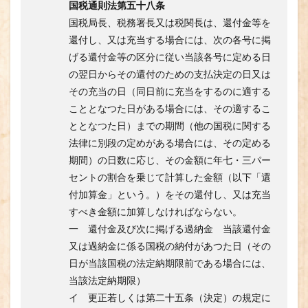
国税通則法第五十八条
国税局長、税務署長又は税関長は、還付金等を
還付し、又は充当する場合には、次の各号に掲
げる還付金等の区分に従い当該各号に定める日
の翌日からその還付のための支払決定の日又は
その充当の日（同日前に充当をするのに適する
こととなつた日がある場合には、その適するこ
ととなつた日）までの期間（他の国税に関する
法律に別段の定めがある場合には、その定める
期間）の日数に応じ、その金額に年七・三パー
セントの割合を乗じて計算した金額（以下「還
付加算金」という。）をその還付し、又は充当
すべき金額に加算しなければならない。
一 還付金及び次に掲げる過納金 当該還付金
又は過納金に係る国税の納付があつた日（その
日が当該国税の法定納期限前である場合には、
当該法定納期限）
イ 更正若しくは第二十五条（決定）の規定に