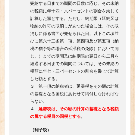
完納する日までの期間の日数に応じ、その未納
の税額に年十四・六パーセントの割合を乗じて
計算した額とする。ただし、納期限（延納又は
物納の許可の取消しがあつた場合には、その取
消しに係る書面が発せられた日。以下この項並
びに第六十三条第一項、第四項及び第五項（納
税の猶予等の場合の延滞税の免除）において同
じ。）までの期間又は納期限の翌日から二月を
経過する日までの期間については、その未納の
税額に年七・三パーセントの割合を乗じて計算
した額とする。
３ 第一項の納税者は、延滞税をその額の計算
の基礎となる国税にあわせて納付しなければな
らない。
４
延滞税は、その額の計算の基礎となる税額
の属する税目の国税とする
。
（利子税）