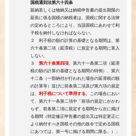
国税通則法第六十四条
延納若しくは物納又は納税申告書の提出期限の
延長に係る国税の納税者は、国税に関する法律
の定めるところにより、当該国税にあわせて利
子税を納付しなければならない。
２ 利子税の額の計算の基礎となる期間は、第
六十条第二項（延滞税）に規定する期間に算入
しない。
３
第六十条第四項
、第六十一条第二項（延滞
税の額の計算の基礎となる期間の特例）、第六
十二条（一部納付が行われた場合の延滞税の額
の計算等）並びに前条第二項及び第六項の規定
は、
利子税について準用する
。この場合におい
て、第六十一条第二項中「前項の規定にかかわ
らず、前条第二項に規定する期間から次に掲げ
る期間（特定修正申告書の提出又は特定更正に
より納付すべき国税その他の政令で定める国税
にあつては、第一号に掲げる期間に限る。）」