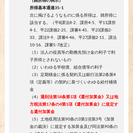
（雑所得の例示）
所得基本通達35-1
次に掲げるようなものに係る所得は、雑所得に
該当する。（平8課法8-2、課所4-5、平11課所
4-1、平22課個2-25、課審4-45、平23課個2-
33、課法9-9、課審4-46、平27課個2-11、課法
10-16、課審5-7改正）
（1）法人の役員等の勤務先預け金の利子で利
子所得とされないもの
（2）いわゆる学校債、組合債等の利子
（3）定期積金に係る契約又は銀行法第2条第4
項《定義等》の契約に基づくいわゆる給付補填
金
（4）
通則法第58条第1項《還付加算金》又は地
方税法第17条の4第1項《還付加算金》に規定す
る還付加算金
（5）土地収用法第90条の3第1項第3号《加算
金の裁決》に規定する加算金及び同法第90条の