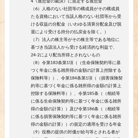
4《過怠金の裁決》に規定する過怠金
（6）人格のない社団等の構成員がその構成員
たる資格において当該人格のない社団等から受
ける収益の分配金（いわゆる清算分配金及び脱
退により受ける持分の払戻金を除く。）
（7）法人の株主等がその株主等である地位に
基づき当該法人から受ける経済的な利益で、
24-2により配当所得とされないもの
（8）令第183条第1項（（生命保険契約等に基
づく年金に係る雑所得の金額の計算上控除する
保険料等））、令第184条第1項（（損害保険契
約等に基づく年金に係る雑所得の金額の計算上
控除する保険料等））、令第185条（（相続等
に係る生命保険契約等に基づく年金に係る雑所
得の金額の計算））及び令第186条（（相続等
に係る損害保険契約等に基づく年金に係る雑所
得の金額の計算））の規定の適用を受ける年金
（9）役務の提供の対価が給与等とされる者が