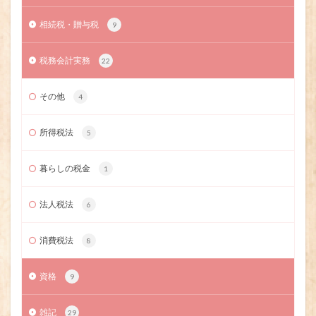
相続税・贈与税
9
税務会計実務
22
その他
4
所得税法
5
暮らしの税金
1
法人税法
6
消費税法
8
資格
9
雑記
29