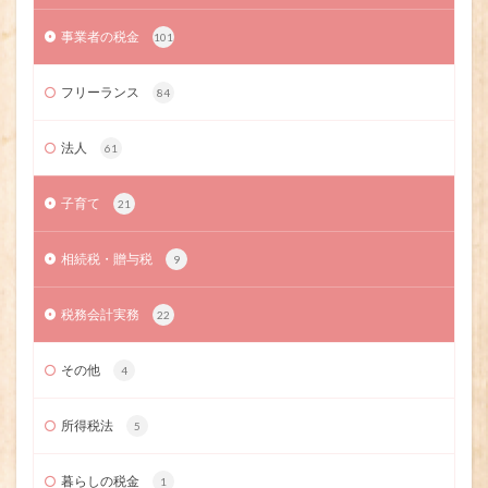
事業者の税金
101
フリーランス
84
法人
61
子育て
21
相続税・贈与税
9
税務会計実務
22
その他
4
所得税法
5
暮らしの税金
1