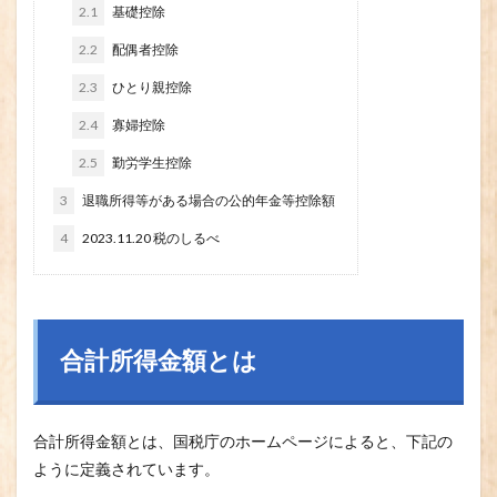
2.1
基礎控除
2.2
配偶者控除
2.3
ひとり親控除
2.4
寡婦控除
2.5
勤労学生控除
3
退職所得等がある場合の公的年金等控除額
4
2023.11.20 税のしるべ
合計所得金額とは
合計所得金額とは、国税庁のホームページによると、下記の
ように定義されています。