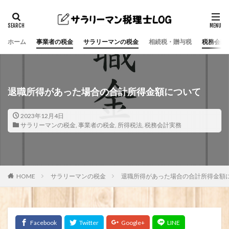
ホーム
事業者の税金
サラリーマンの税金
相続税・贈与税
税務会計
検索
退職所得があった場合の合計所得金額について
2023年12月4日
サラリーマンの税金
,
事業者の税金
,
所得税法
,
税務会計実務
HOME
サラリーマンの税金
退職所得があった場合の合計所得金額