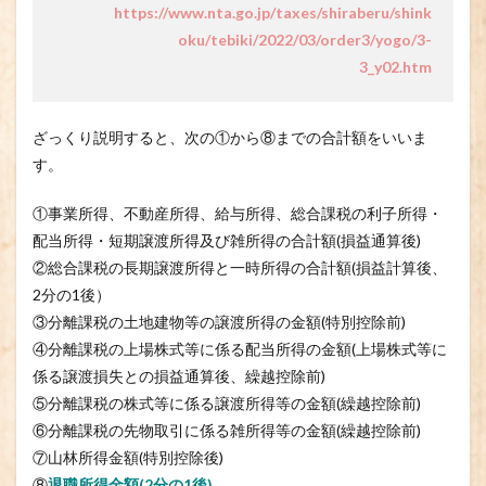
https://www.nta.go.jp/taxes/shiraberu/shink
oku/tebiki/2022/03/order3/yogo/3-
3_y02.htm
ざっくり説明すると、次の①から⑧までの合計額をいいま
す。
①事業所得、不動産所得、給与所得、総合課税の利子所得・
配当所得・短期譲渡所得及び雑所得の合計額(損益通算後)
②総合課税の長期譲渡所得と一時所得の合計額(損益計算後、
2分の1後）
③分離課税の土地建物等の譲渡所得の金額(特別控除前)
④分離課税の上場株式等に係る配当所得の金額(上場株式等に
係る譲渡損失との損益通算後、繰越控除前)
⑤分離課税の株式等に係る譲渡所得等の金額(繰越控除前)
⑥分離課税の先物取引に係る雑所得等の金額(繰越控除前)
⑦山林所得金額(特別控除後)
⑧
退職所得金額(2分の1後)