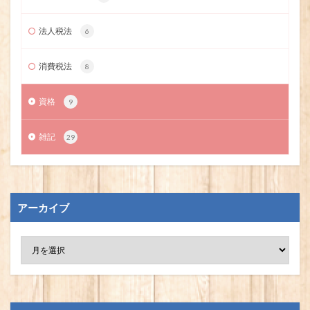
法人税法
6
消費税法
8
資格
9
雑記
29
アーカイブ